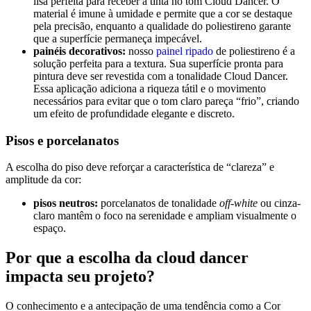
lisa perfeita para receber a tinta no tom Cloud Dancer. O
material é imune à umidade e permite que a cor se destaque
pela precisão, enquanto a qualidade do poliestireno garante
que a superfície permaneça impecável.
painéis decorativos:
nosso
painel ripado
de poliestireno é a
solução perfeita para a textura. Sua superfície pronta para
pintura deve ser revestida com a tonalidade Cloud Dancer.
Essa aplicação adiciona a riqueza tátil e o movimento
necessários para evitar que o tom claro pareça “frio”, criando
um efeito de profundidade elegante e discreto.
Pisos e porcelanatos
A escolha do piso deve reforçar a característica de “clareza” e
amplitude da cor:
pisos neutros:
porcelanatos de tonalidade
off-white
ou cinza-
claro mantêm o foco na serenidade e ampliam visualmente o
espaço.
Por que a escolha da cloud dancer
impacta seu projeto?
O conhecimento e a antecipação de uma tendência como a Cor