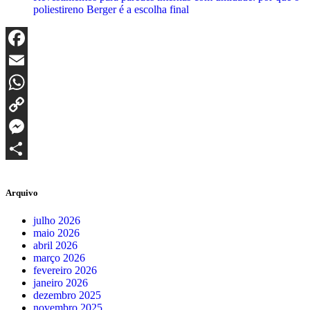
poliestireno Berger é a escolha final
Facebook
Email
WhatsApp
Copy
Link
Messenger
Share
Arquivo
julho 2026
maio 2026
abril 2026
março 2026
fevereiro 2026
janeiro 2026
dezembro 2025
novembro 2025