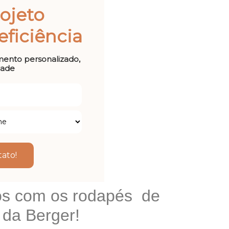
ojeto
ficiência
mento personalizado,
dade
ato!
os com os rodapés de
s da Berger!