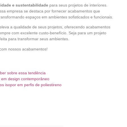
ilidade e sustentabilidade
para seus projetos de interiores.
ossa empresa se destaca por fornecer acabamentos que
ransformando espaços em ambientes sofisticados e funcionais.
 eleva a qualidade de seus projetos, oferecendo acabamentos
empre com excelente custo-benefício. Seja para um projeto
rfeita para transformar seus ambientes.
s com nossos acabamentos!
aber sobre essa tendência
eno em design contemporâneo
s isopor em perfis de poliestireno
r