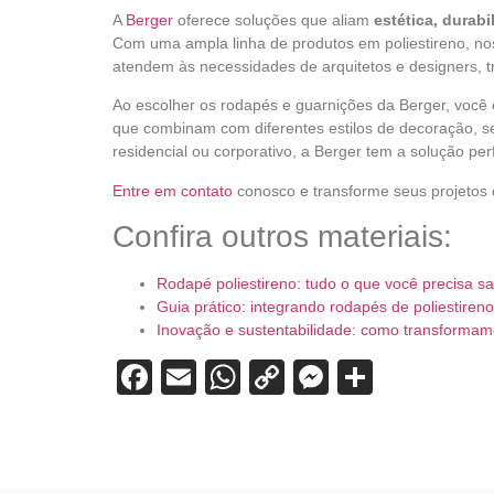
A
Berger
oferece soluções que aliam
estética, durab
Com uma ampla linha de produtos em poliestireno, n
atendem às necessidades de arquitetos e designers, t
Ao escolher os rodapés e guarnições da Berger, você
que combinam com diferentes estilos de decoração, s
residencial ou corporativo, a Berger tem a solução pe
Entre em contato
conosco e transforme seus projeto
Confira outros materiais:
Rodapé poliestireno: tudo o que você precisa s
Guia prático: integrando rodapés de poliestir
Inovação e sustentabilidade: como transformamo
Facebook
Email
WhatsApp
Copy
Messenge
Share
Link